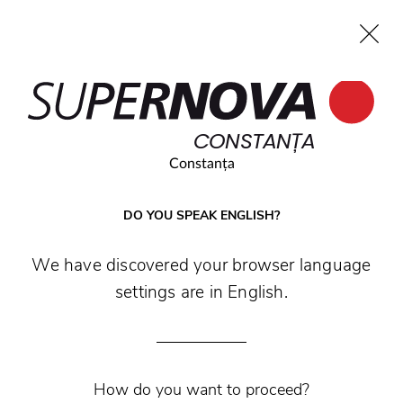
EN
CONSTANȚA
Home
Search
Main navigation
Skip to content
CONSTANȚA
Constanța
DO YOU SPEAK ENGLISH?
We have discovered your browser language
settings are in English.
FASHION
Vino la magazinele de fashion din Supernova
How do you want to proceed?
Constanța și compune-ți ținuta ideală, în cele