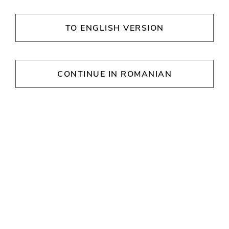
mai recente tendințe ale modei!
TO ENGLISH VERSION
Explorați Magazinele
CONTINUE IN ROMANIAN
Noastre