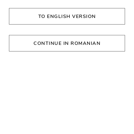
Kallos din Supernova Constanța este destinația
perfectă pentru achiziția produselor concepute
TO ENGLISH VERSION
îngrijirii personale – a feței, părului, unghiilor și
corpului
CONTINUE IN ROMANIAN
Kallos
ORE DE DESCHIDERE
Luni
09:00 - 21:00
Marţi
09:00 - 21:00
Miercuri
09:00 - 21:00
Joi
09:00 - 21:00