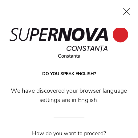
EN
CONSTANȚA
Home
Search
Main navigation
Skip to content
CONSTANȚA
Constanța
DO YOU SPEAK ENGLISH?
We have discovered your browser language
settings are in English.
How do you want to proceed?