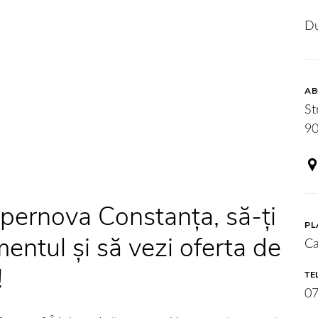
Du
AB
St
90
upernova Constanța, să-ți
PL
entul și să vezi oferta de
Ca
!
TE
0