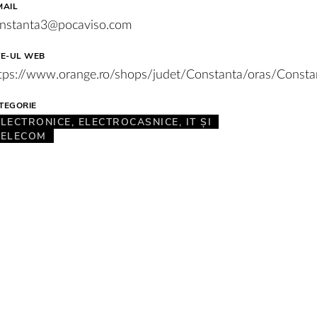
MAIL
nstanta3@pocaviso.com
TE-UL WEB
tps://www.orange.ro/shops/judet/Constanta/oras/Co
TEGORIE
ELECTRONICE, ELECTROCASNICE, IT ŞI
TELECOM