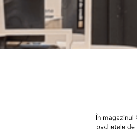
În magazinul 
pachetele de t