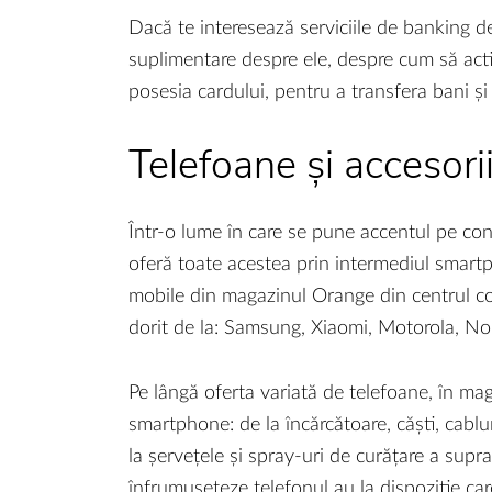
Dacă te interesează serviciile de banking de 
suplimentare despre ele, despre cum să acti
posesia cardului, pentru a transfera bani și 
Telefoane și accesori
Într-o lume în care se pune accentul pe conec
oferă toate acestea prin intermediul smart
mobile din magazinul Orange din centrul c
dorit de la: Samsung, Xiaomi, Motorola, 
Pe lângă oferta variată de telefoane, în mag
smartphone: de la încărcătoare, căști, cablu
la șervețele și spray-uri de curățare a supra
înfrumusețeze telefonul au la dispozitie carc