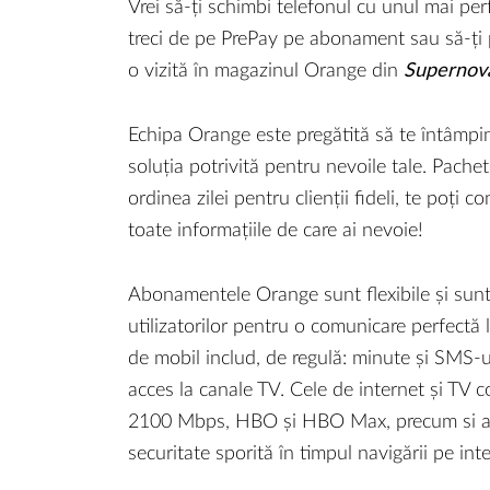
Vrei să-ți schimbi telefonul cu unul mai perf
treci de pe PrePay pe abonament sau să-ți
o vizită în magazinul Orange din
Supernov
Echipa Orange este pregătită să te întâmpine
soluția potrivită pentru nevoile tale. Pache
ordinea zilei pentru clienții fideli, te poți
toate informațiile de care ai nevoie!
Abonamentele Orange sunt flexibile și sunt a
utilizatorilor pentru o comunicare perfectă
de mobil includ, de regulă: minute și SMS-u
acces la canale TV. Cele de internet și TV 
2100 Mbps, HBO și HBO Max, precum si ant
securitate sporită în timpul navigării pe int