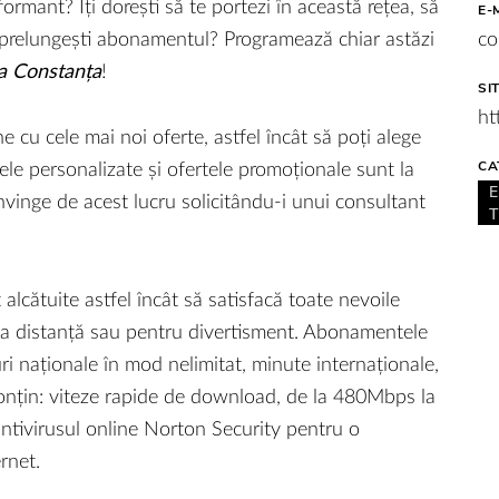
ormant? Îți dorești să te portezi în această rețea, să
E-
 prelungești abonamentul? Programează chiar astăzi
co
a Constanța
!
SI
ht
 cu cele mai noi oferte, astfel încât să poți alege
CA
tele personalizate și ofertele promoționale sunt la
 convinge de acest lucru solicitându-i unui consultant
lcătuite astfel încât să satisfacă toate nevoile
 la distanță sau pentru divertisment. Abonamentele
ri naționale în mod nelimitat, minute internaționale,
conțin: viteze rapide de download, de la 480Mbps la
ivirusul online Norton Security pentru o
ernet.