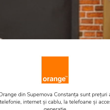
Orange din Supernova Constanța sunt prețuri 
DO YOU SPEAK ENGLISH?
elefonie, internet și cablu, la telefoane și acce
We have discovered your browser
generație