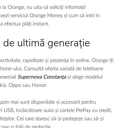
la Orange, nu uita să soliciți informații
vezi serviciul Orange Money și cum să intri în
a efectua plăți instant.
i de ultimă generație
tivitate, rapiditate și prezența în online, Orange îți
phone-ului. Consultă oferta variată de telefoane
omercial
Supernova Constanța
și alege modelul
Nokia, Oppo sau Honor.
azin mai sunt disponibile și accesorii pentru
ri USB, încărcătoare auto și cartele PrePay cu credit,
fețelor. Cei care doresc să-și protejeze sau să-și
ase și folii de protecție.