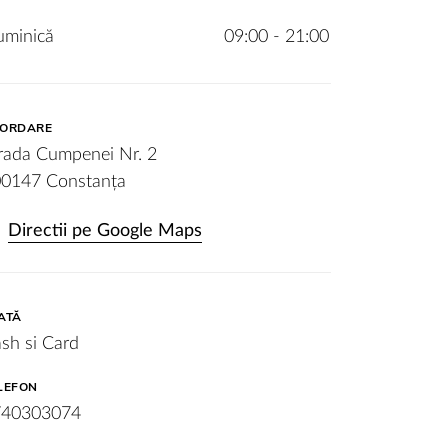
minică
09:00 - 21:00
ORDARE
rada Cumpenei Nr. 2
0147 Constanța
Directii pe Google Maps
ATĂ
sh si Card
LEFON
740303074