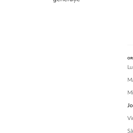
language settings are in English.
How do you want to proceed?
OR
TO ENGLISH VERSION
Lu
Ma
CONTINUE IN ROMANIAN
Mi
Jo
Vi
S